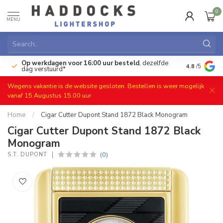
0
MENU
Op werkdagen voor 16:00 uur besteld
, dezelfde
)
Gratis ret
4.8
/5
dag verstuurd*
Wegens vakantie is de website gesloten. Bestellen is weer mogelijk
vanaf 15 Augustus 15.00 uur
Home
/
Cigar Cutter Dupont Stand 1872 Black Monogram
Cigar Cutter Dupont Stand 1872 Black
Monogram
(0)
S.T. DUPONT