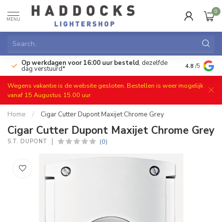
0
MENU
Op werkdagen voor 16:00 uur besteld
, dezelfde
)
Gratis ret
4.8
/5
dag verstuurd*
Wegens vakantie is de website gesloten. Bestellen is weer mogelijk
vanaf 15 Augustus 15.00 uur
Home
/
Cigar Cutter Dupont Maxijet Chrome Grey
Cigar Cutter Dupont Maxijet Chrome Grey
(0)
S.T. DUPONT