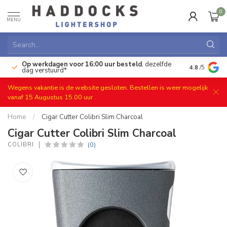
0
MENU
Op werkdagen voor 16:00 uur besteld
, dezelfde
)
Gratis ret
4.8
/5
dag verstuurd*
Wegens vakantie is de website gesloten. Bestellen is weer mogelijk
vanaf 15 Augustus 15.00 uur
Home
/
Cigar Cutter Colibri Slim Charcoal
Cigar Cutter Colibri Slim Charcoal
(0)
COLIBRI