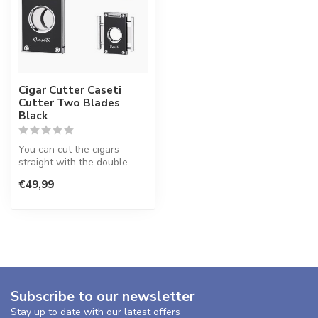
Cigar Cutter Caseti
Cutter Two Blades
Black
You can cut the cigars
straight with the double
blades. With this cutter,
€49,99
cigars...
Subscribe to our newsletter
Stay up to date with our latest offers