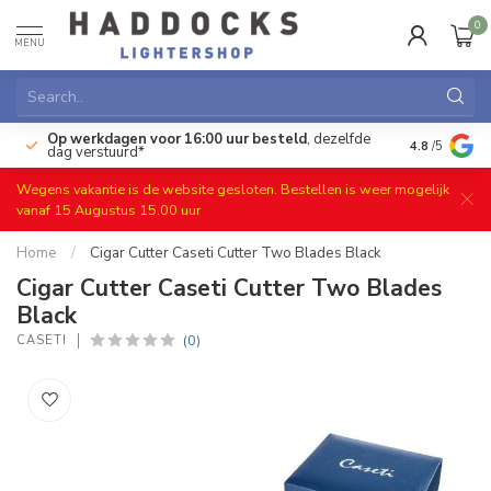
0
MENU
Op werkdagen voor 16:00 uur besteld
, dezelfde
)
Gratis ret
4.8
/5
dag verstuurd*
Wegens vakantie is de website gesloten. Bestellen is weer mogelijk
vanaf 15 Augustus 15.00 uur
Home
/
Cigar Cutter Caseti Cutter Two Blades Black
Cigar Cutter Caseti Cutter Two Blades
Black
(0)
CASETI