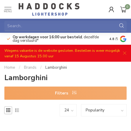
0
MENU
Op werkdagen voor 16:00 uur besteld
, dezelfde
)
Gratis ret
4.8
/5
dag verstuurd*
Wegens vakantie is de website gesloten. Bestellen is weer mogelijk
vanaf 15 Augustus 15.00 uur
Home
/
Brands
/
Lamborghini
Lamborghini
Filters