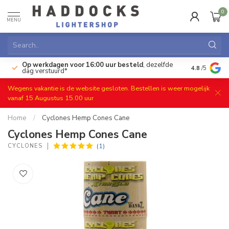
0
MENU
Op werkdagen voor 16:00 uur besteld
, dezelfde
)
Gratis ret
4.8
/5
dag verstuurd*
Wegens vakantie is de website gesloten. Bestellen is weer mogelijk
vanaf 15 Augustus 15.00 uur
Home
/
Cyclones Hemp Cones Cane
Cyclones Hemp Cones Cane
(1)
CYCLONES