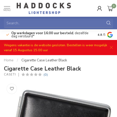
0
MENU
Op werkdagen voor 16:00 uur besteld
, dezelfde
)
Gratis ret
4.8
/5
dag verstuurd*
Wegens vakantie is de website gesloten. Bestellen is weer mogelijk
vanaf 15 Augustus 15.00 uur
Home
/
Cigarette Case Leather Black
Cigarette Case Leather Black
(0)
CASETI