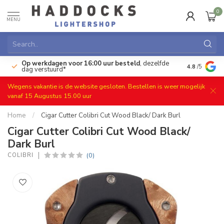
0
MENU
Op werkdagen voor 16:00 uur besteld
, dezelfde
)
Gratis ret
4.8
/5
dag verstuurd*
Wegens vakantie is de website gesloten. Bestellen is weer mogelijk
vanaf 15 Augustus 15.00 uur
Home
/
Cigar Cutter Colibri Cut Wood Black/ Dark Burl
Cigar Cutter Colibri Cut Wood Black/
Dark Burl
(0)
COLIBRI