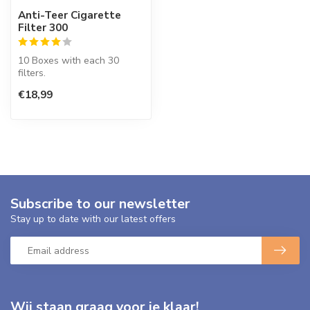
Anti-Teer Cigarette
Filter 300
10 Boxes with each 30
filters.
Tar-Away makes smoking
€18,99
less harmful. Retains fla...
Subscribe to our newsletter
Stay up to date with our latest offers
Wij staan graag voor je klaar!