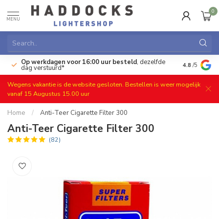
0
MENU
Op werkdagen voor 16:00 uur besteld
, dezelfde
)
Gratis ret
4.8
/5
dag verstuurd*
Wegens vakantie is de website gesloten. Bestellen is weer mogelijk
vanaf 15 Augustus 15.00 uur
Home
/
Anti-Teer Cigarette Filter 300
Anti-Teer Cigarette Filter 300
(82)