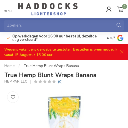
0
MENU
Op werkdagen voor 16:00 uur besteld
, dezelfde
)
Gratis ret
4.8
/5
dag verstuurd*
Wegens vakantie is de website gesloten. Bestellen is weer mogelijk
vanaf 15 Augustus 15.00 uur
Home
/
True Hemp Blunt Wraps Banana
True Hemp Blunt Wraps Banana
(0)
HEMPARILLO