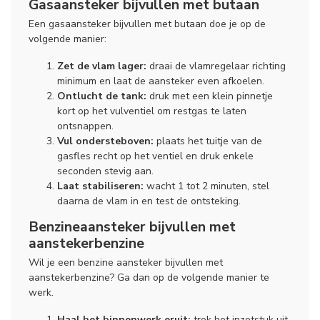
Gasaansteker bijvullen met butaan
Een gasaansteker bijvullen met butaan doe je op de
volgende manier:
Zet de vlam lager:
draai de vlamregelaar richting
minimum en laat de aansteker even afkoelen.
Ontlucht de tank:
druk met een klein pinnetje
kort op het vulventiel om restgas te laten
ontsnappen.
Vul ondersteboven:
plaats het tuitje van de
gasfles recht op het ventiel en druk enkele
seconden stevig aan.
Laat stabiliseren:
wacht 1 tot 2 minuten, stel
daarna de vlam in en test de ontsteking.
Benzineaansteker bijvullen met
aanstekerbenzine
Wil je een benzine aansteker bijvullen met
aanstekerbenzine? Ga dan op de volgende manier te
werk.
Haal het binnenwerk eruit:
trek het inzetstuk uit