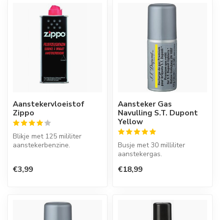
Aanstekervloeistof
Aansteker Gas
Zippo
Navulling S.T. Dupont
Yellow
Blikje met 125 mililiter
aanstekerbenzine.
Busje met 30 milliliter
aanstekergas.
Zippo aanstekers worden
€3,99
€18,99
altijd lee...