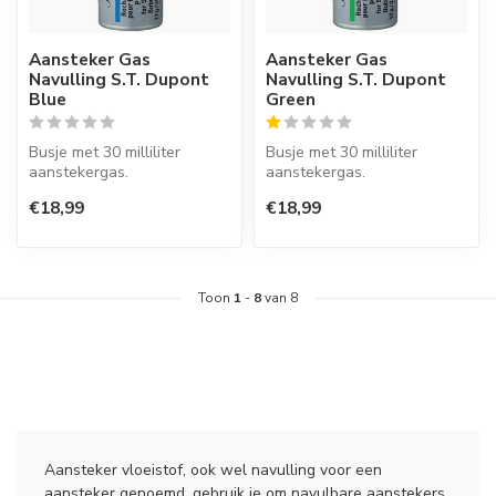
Aansteker Gas
Aansteker Gas
Navulling S.T. Dupont
Navulling S.T. Dupont
Blue
Green
Busje met 30 milliliter
Busje met 30 milliliter
aanstekergas.
aanstekergas.
€18,99
€18,99
Toon
1
-
8
van 8
Aansteker vloeistof, ook wel navulling voor een
aansteker genoemd, gebruik je om navulbare aanstekers