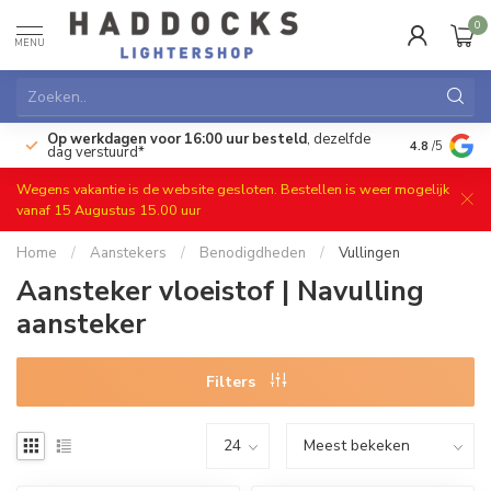
0
MENU
Op werkdagen voor 16:00 uur besteld
, dezelfde
)
Gratis ret
4.8
/5
dag verstuurd*
Wegens vakantie is de website gesloten. Bestellen is weer mogelijk
vanaf 15 Augustus 15.00 uur
Home
/
Aanstekers
/
Benodigdheden
/
Vullingen
Aansteker vloeistof | Navulling
aansteker
Filters