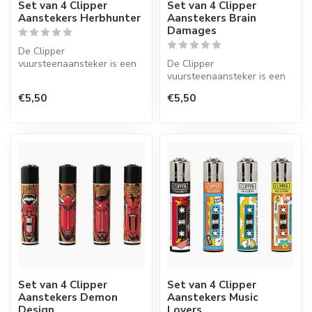
Set van 4 Clipper
Set van 4 Clipper
Aanstekers Herbhunter
Aanstekers Brain
Damages
De Clipper
vuursteenaansteker is een
De Clipper
wegwerpaansteker met de
vuursteenaansteker is een
perfecte kwaliteit.
wegwerpaansteker met de
€5,50
€5,50
perfecte kwaliteit.
Set van 4 Clipper
Set van 4 Clipper
Aanstekers Demon
Aanstekers Music
Design
Lovers