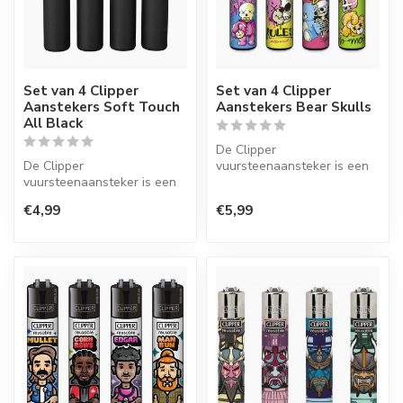
Set van 4 Clipper
Set van 4 Clipper
Aanstekers Soft Touch
Aanstekers Bear Skulls
All Black
De Clipper
De Clipper
vuursteenaansteker is een
vuursteenaansteker is een
wegwerpaansteker met de
wegwerpaansteker met de
perfecte kwaliteit.
€4,99
€5,99
perfecte kwaliteit.