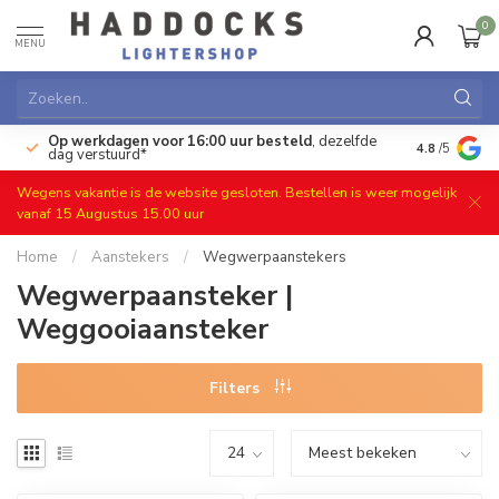
0
MENU
Op werkdagen voor 16:00 uur besteld
, dezelfde
)
Gratis ret
4.8
/5
dag verstuurd*
Wegens vakantie is de website gesloten. Bestellen is weer mogelijk
vanaf 15 Augustus 15.00 uur
Home
/
Aanstekers
/
Wegwerpaanstekers
Wegwerpaansteker |
Weggooiaansteker
Filters