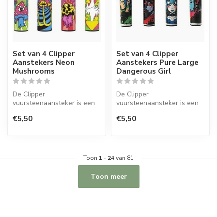
Set van 4 Clipper
Set van 4 Clipper
Aanstekers Neon
Aanstekers Pure Large
Mushrooms
Dangerous Girl
De Clipper
De Clipper
vuursteenaansteker is een
vuursteenaansteker is een
wegwerpaansteker met de
wegwerpaansteker met de
€5,50
€5,50
perfecte kwaliteit.
perfecte kwaliteit.
Toon
1
-
24
van 81
Toon meer