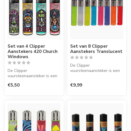
Set van 4 Clipper
Set van 8 Clipper
Aanstekers 420 Church
Aanstekers Translucent
Windows
De Clipper
De Clipper
vuursteenaansteker is een
vuursteenaansteker is een
wegwerpaansteker met de
wegwerpaansteker met de
perfecte kwaliteit.
€5,50
€9,99
perfecte kwaliteit.