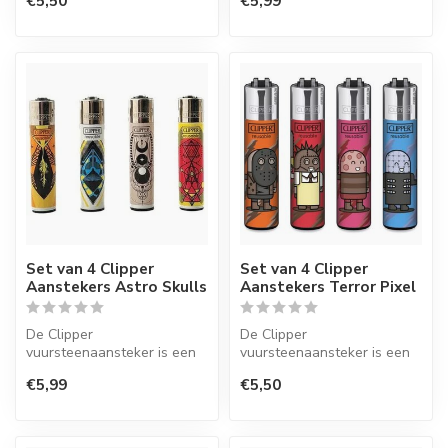
€5,50
€5,99
perfecte kwaliteit.
perfecte kwaliteit.
Set van 4 Clipper
Set van 4 Clipper
Aanstekers Astro Skulls
Aanstekers Terror Pixel
De Clipper
De Clipper
vuursteenaansteker is een
vuursteenaansteker is een
wegwerpaansteker met de
wegwerpaansteker met de
€5,99
€5,50
perfecte kwaliteit.
perfecte kwaliteit.