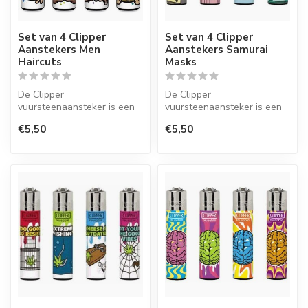
Set van 4 Clipper
Set van 4 Clipper
Aanstekers Men
Aanstekers Samurai
Haircuts
Masks
De Clipper
De Clipper
vuursteenaansteker is een
vuursteenaansteker is een
wegwerpaansteker met de
wegwerpaansteker met de
€5,50
€5,50
perfecte kwaliteit.
perfecte kwaliteit.