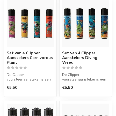
Set van 4 Clipper
Set van 4 Clipper
Aanstekers Carnivorous
Aanstekers Diving
Plant
Weed
De Clipper
De Clipper
vuursteenaansteker is een
vuursteenaansteker is een
wegwerpaansteker met de
wegwerpaansteker met de
€5,50
€5,50
perfecte kwaliteit.
perfecte kwaliteit.