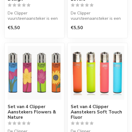
De Clipper
De Clipper
vuursteenaansteker is een
vuursteenaansteker is een
wegwerpaansteker met de
wegwerpaansteker met de
€5,50
€5,50
perfecte kwaliteit.
perfecte kwaliteit.
Set van 4 Clipper
Set van 4 Clipper
Aanstekers Flowers &
Aanstekers Soft Touch
Nature
Fluor
De Clipper
De Clipper