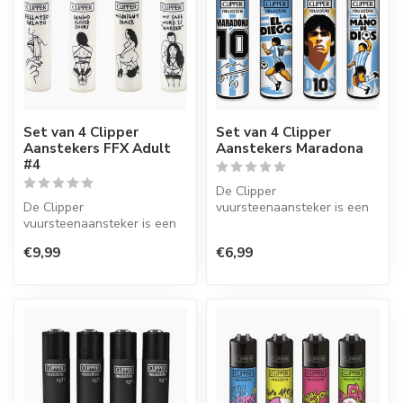
Set van 4 Clipper
Set van 4 Clipper
Aanstekers FFX Adult
Aanstekers Maradona
#4
De Clipper
De Clipper
vuursteenaansteker is een
vuursteenaansteker is een
wegwerpaansteker met de
wegwerpaansteker met de
perfecte kwaliteit.
€9,99
€6,99
perfecte kwaliteit.