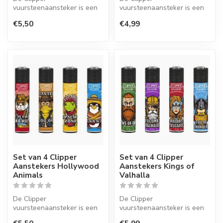
vuursteenaansteker is een
vuursteenaansteker is een
wegwerpaansteker met de
wegwerpaansteker met de
€5,50
€4,99
perfecte kwaliteit.
perfecte kwaliteit.
Set van 4 Clipper
Set van 4 Clipper
Aanstekers Hollywood
Aanstekers Kings of
Animals
Valhalla
De Clipper
De Clipper
vuursteenaansteker is een
vuursteenaansteker is een
wegwerpaansteker met de
wegwerpaansteker met de