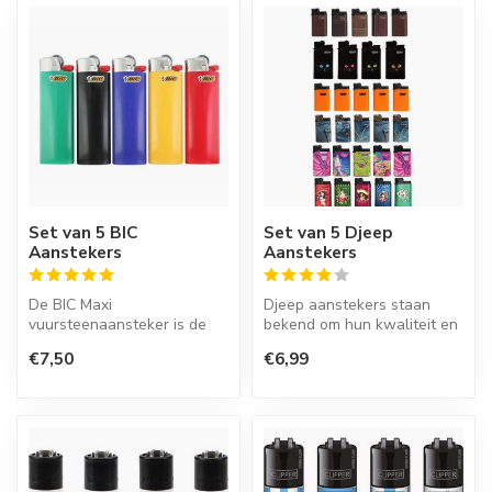
Set van 5 BIC
Set van 5 Djeep
Aanstekers
Aanstekers
De BIC Maxi
Djeep aanstekers staan
vuursteenaansteker is de
bekend om hun kwaliteit en
klassieke
lange levensduur. Deze
€7,50
€6,99
wegwerpaansteker.
Franse ...