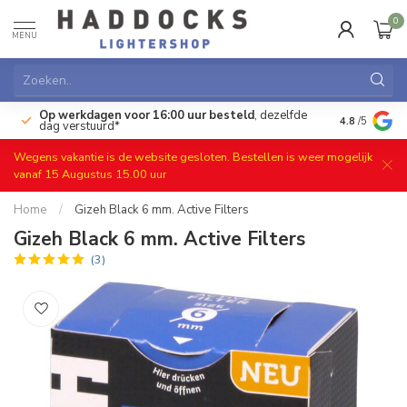
0
MENU
Op werkdagen voor 16:00 uur besteld
, dezelfde
)
Gratis ret
4.8
/5
dag verstuurd*
Wegens vakantie is de website gesloten. Bestellen is weer mogelijk
vanaf 15 Augustus 15.00 uur
Home
/
Gizeh Black 6 mm. Active Filters
Gizeh Black 6 mm. Active Filters
(3)