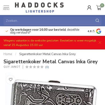
0
MENU
Op werkdagen voor 16:00 uur besteld
, dezelfde
)
Gratis ret
4.8
/5
dag verstuurd*
Wegens vakantie is de website gesloten. Bestellen is weer mogelijk
vanaf 15 Augustus 15.00 uur
Home
/
Sigarettenkoker Metal Canvas Inka Grey
Sigarettenkoker Metal Canvas Inka Grey
(0)
GUY JANOT