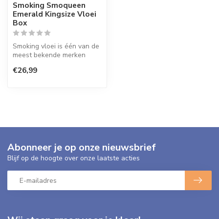
Smoking Smoqueen
Emerald Kingsize Vloei
Box
Smoking vloei is één van de
meest bekende merken
vloei ter wereld. Dit
€26,99
Spaanse p...
Abonneer je op onze nieuwsbrief
Blijf op de hoogte over onze laatste acties