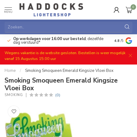
0
MENU
Op werkdagen voor 16:00 uur besteld
, dezelfde
)
Gratis ret
4.8
/5
dag verstuurd*
Wegens vakantie is de website gesloten. Bestellen is weer mogelijk
vanaf 15 Augustus 15.00 uur
Home
/
Smoking Smoqueen Emerald Kingsize Vloei Box
Smoking Smoqueen Emerald Kingsize
Vloei Box
(0)
SMOKING