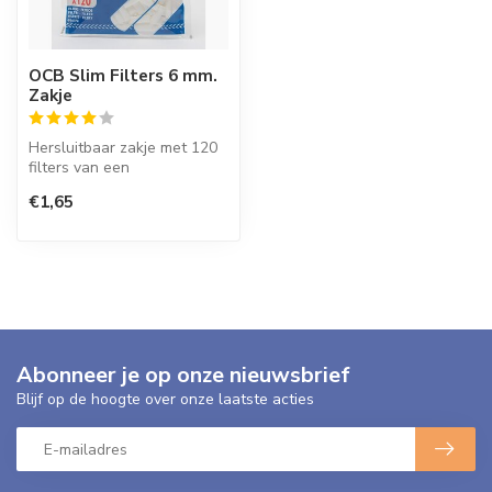
OCB Slim Filters 6 mm.
Zakje
Hersluitbaar zakje met 120
filters van een
hoogwaardige kwaliteit met
€1,65
een doorsn...
Abonneer je op onze nieuwsbrief
Blijf op de hoogte over onze laatste acties