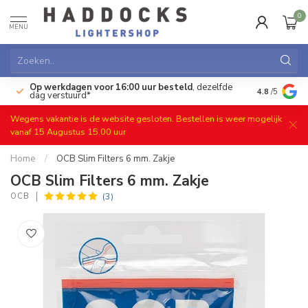
0
MENU
Op werkdagen voor 16:00 uur besteld
, dezelfde
)
Gratis ret
4.8
/5
dag verstuurd*
Wegens vakantie is de website gesloten. Bestellen is weer mogelijk
vanaf 15 Augustus 15.00 uur
Home
/
OCB Slim Filters 6 mm. Zakje
OCB Slim Filters 6 mm. Zakje
(3)
OCB