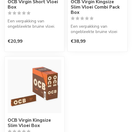
OCB Virgin Short Vloei
OCB Virgin Kingsize
Box
Slim Vloei Combi Pack
Box
Een verpakking van
ongebleekte bruine vloei.
Een verpakking van
Dit Franse merk staat
ongebleekte bruine vloei
bekend om hun...
met een tips ineen. Dit
€20,99
€38,99
Franse merk ...
OCB Virgin Kingsize
Slim Vloei Box