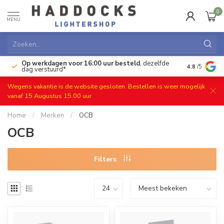
0
MENU
Op werkdagen voor 16:00 uur besteld
, dezelfde
)
Gratis ret
4.8
/5
dag verstuurd*
Wegens vakantie is de website gesloten. Bestellen is weer mogelijk
vanaf 15 Augustus 15.00 uur
Home
/
Merken
/
OCB
OCB
Filters