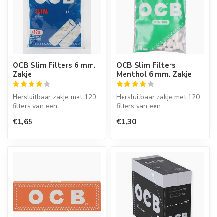
OCB Slim Filters 6 mm.
OCB Slim Filters
Zakje
Menthol 6 mm. Zakje
Hersluitbaar zakje met 120
Hersluitbaar zakje met 120
filters van een
filters van een
hoogwaardige kwaliteit met
hoogwaardige kwaliteit met
€1,65
€1,30
een doorsn...
een doorsn...