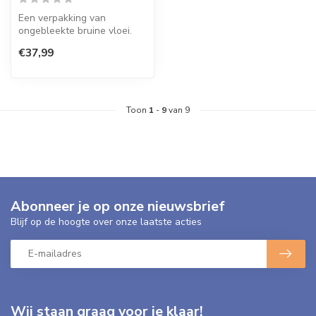
Een verpakking van
ongebleekte bruine vloei.
Dit Franse merk staat
€37,99
bekend om hun...
Toon
1
-
9
van 9
Abonneer je op onze nieuwsbrief
Blijf op de hoogte over onze laatste acties
Wij staan graag voor je klaar!