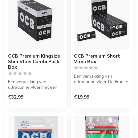
OCB Premium Kingsize
OCB Premium Short
Slim Vloei Combi Pack
Vloei Box
Box
Een verpakking van
Een verpakking van
ultradunne vloei. Dit Franse
ultradunne vloei met een
merk staat bekend om hun
tips ineen. Dit Franse merk
zeer go...
€32,99
€19,99
staat be...