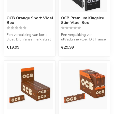
OCB Orange Short Vloei
OCB Premium Kingsize
Box
Slim Vloei Box
Een verpakking van korte
Een verpakking van
vloei. Dit Franse merk staat
ultradunne vloei. Dit Franse
bekend om hun zeer goede
merk staat bekend om hun
€19,99
€29,99
k...
zeer go...