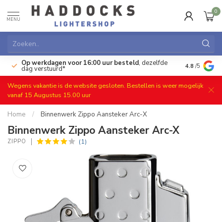
0
MENU
Op werkdagen voor 16:00 uur besteld
, dezelfde
)
Gratis ret
4.8
/5
dag verstuurd*
Wegens vakantie is de website gesloten. Bestellen is weer mogelijk
vanaf 15 Augustus 15.00 uur
Home
/
Binnenwerk Zippo Aansteker Arc-X
Binnenwerk Zippo Aansteker Arc-X
(1)
ZIPPO