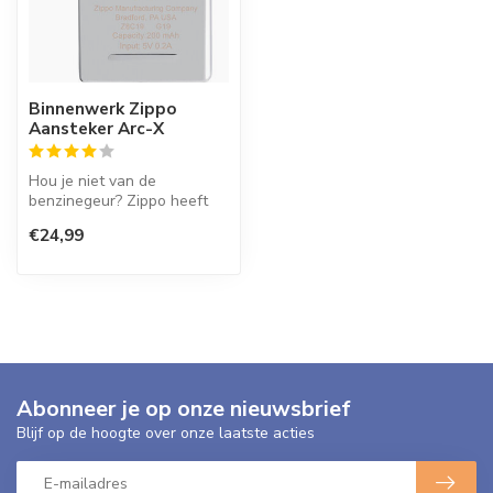
Binnenwerk Zippo
Aansteker Arc-X
Hou je niet van de
benzinegeur? Zippo heeft
nu ook een binnenwerk dat
€24,99
alleen een...
Abonneer je op onze nieuwsbrief
Blijf op de hoogte over onze laatste acties