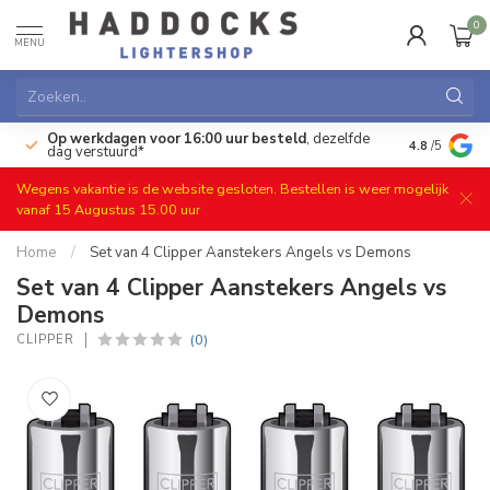
0
MENU
Op werkdagen voor 16:00 uur besteld
, dezelfde
)
Gratis ret
4.8
/5
dag verstuurd*
Wegens vakantie is de website gesloten. Bestellen is weer mogelijk
vanaf 15 Augustus 15.00 uur
Home
/
Set van 4 Clipper Aanstekers Angels vs Demons
Set van 4 Clipper Aanstekers Angels vs
Demons
(0)
CLIPPER