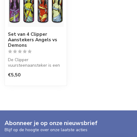
Set van 4 Clipper
Aanstekers Angels vs
Demons
De Clipper
vuursteenaansteker is een
wegwerpaansteker met de
€5,50
perfecte kwaliteit.
Abonneer je op onze nieuwsbrief
Blijf op de hoogte over onze laatste acties