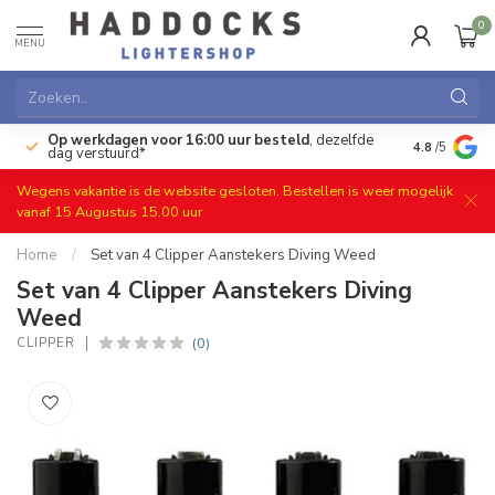
0
MENU
Op werkdagen voor 16:00 uur besteld
, dezelfde
)
Gratis ret
4.8
/5
dag verstuurd*
Wegens vakantie is de website gesloten. Bestellen is weer mogelijk
vanaf 15 Augustus 15.00 uur
Home
/
Set van 4 Clipper Aanstekers Diving Weed
Set van 4 Clipper Aanstekers Diving
Weed
(0)
CLIPPER