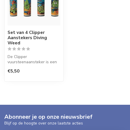
Set van 4 Clipper
Aanstekers Diving
Weed
De Clipper
vuursteenaansteker is een
wegwerpaansteker met de
€5,50
perfecte kwaliteit.
Abonneer je op onze nieuwsbrief
Blijf op de hoogte over onze laatste acties