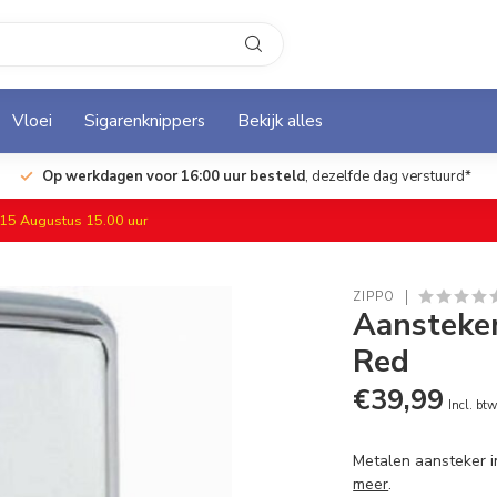
Vloei
Sigarenknippers
Bekijk alles
Op werkdagen voor 16:00 uur besteld
, dezelfde dag verstuurd*
f 15 Augustus 15.00 uur
ZIPPO
Aansteker
Red
€39,99
Incl. bt
Metalen aansteker i
meer
.