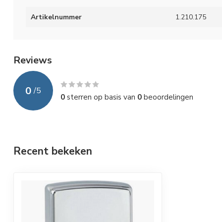
Artikelnummer
1.210.175
Reviews
0
/
5
0
sterren op basis van
0
beoordelingen
Recent bekeken