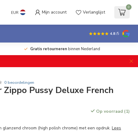
0
Mijn account
Verlanglijst
EUR
4.8
/5
Gratis retourneren
binnen Nederland
0 beoordelingen
 Zippo Pussy Deluxe French
Op voorraad (1)
w
n glanzend chroom (high polish chrome) met een opdruk.
Lees