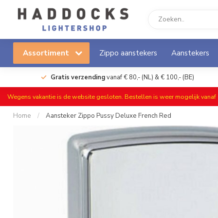
Assortiment
Zippo aanstekers
Aanstekers
Gratis verzending
vanaf € 80,- (NL) & € 100,- (BE)
Wegens vakantie is de website gesloten. Bestellen is weer mogelijk vana
Home
/
Aansteker Zippo Pussy Deluxe French Red