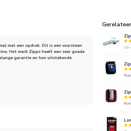
Gerelatee
Zip
me) met een opdruk. Dit is een vuursteen
Op 
ine. Het merk Zippo heeft een zeer goede
slange garantie en hun uitstekende
Zip
Nie
Zi
Nie
Lo