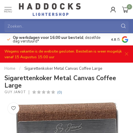
0
MENU
Op werkdagen voor 16:00 uur besteld
, dezelfde
)
Gratis ret
4.8
/5
dag verstuurd*
Wegens vakantie is de website gesloten. Bestellen is weer mogelijk
vanaf 15 Augustus 15.00 uur
Home
/
Sigarettenkoker Metal Canvas Coffee Large
Sigarettenkoker Metal Canvas Coffee
Large
(0)
GUY JANOT