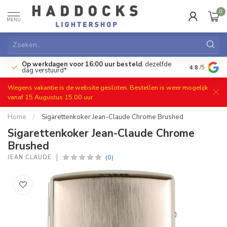
0
MENU
Op werkdagen voor 16:00 uur besteld
, dezelfde
)
Gratis ret
4.8
/5
dag verstuurd*
Wegens vakantie is de website gesloten. Bestellen is weer mogelijk
vanaf 15 Augustus 15.00 uur
Home
/
Sigarettenkoker Jean-Claude Chrome Brushed
Sigarettenkoker Jean-Claude Chrome
Brushed
(0)
JEAN CLAUDE