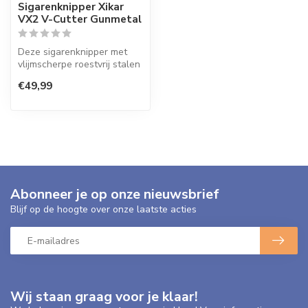
Sigarenknipper Xikar
VX2 V-Cutter Gunmetal
Deze sigarenknipper met
vlijmscherpe roestvrij stalen
messen kunt een perfecte
€49,99
V...
Abonneer je op onze nieuwsbrief
Blijf op de hoogte over onze laatste acties
Wij staan graag voor je klaar!