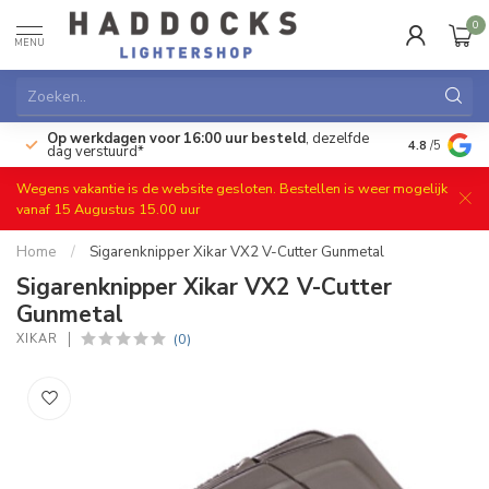
0
MENU
Op werkdagen voor 16:00 uur besteld
, dezelfde
)
Gratis ret
4.8
/5
dag verstuurd*
Wegens vakantie is de website gesloten. Bestellen is weer mogelijk
vanaf 15 Augustus 15.00 uur
Home
/
Sigarenknipper Xikar VX2 V-Cutter Gunmetal
Sigarenknipper Xikar VX2 V-Cutter
Gunmetal
(0)
XIKAR