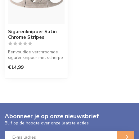
Sigarenknipper Satin
Chrome Stripes
Eenvoudige verchroomde
sigarenknipper met scherpe
dubbele messen die zorgen
€14,99
dat ...
Abonneer je op onze nieuwsbrief
Blijf op de hoogte over onze laatste acties