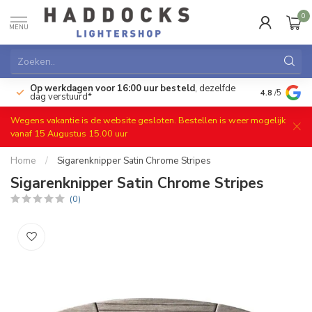
0
MENU
Op werkdagen voor 16:00 uur besteld
, dezelfde
)
Gratis ret
4.8
/5
dag verstuurd*
Wegens vakantie is de website gesloten. Bestellen is weer mogelijk
vanaf 15 Augustus 15.00 uur
Home
/
Sigarenknipper Satin Chrome Stripes
Sigarenknipper Satin Chrome Stripes
(0)