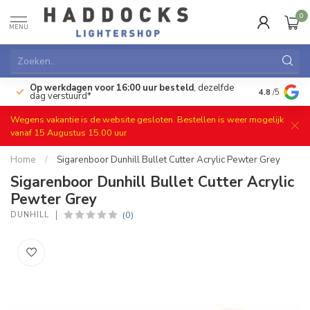
0
MENU
Op werkdagen voor 16:00 uur besteld
, dezelfde
)
Gratis ret
4.8
/5
dag verstuurd*
Wegens vakantie is de website gesloten. Bestellen is weer mogelijk
vanaf 15 Augustus 15.00 uur
Home
/
Sigarenboor Dunhill Bullet Cutter Acrylic Pewter Grey
Sigarenboor Dunhill Bullet Cutter Acrylic
Pewter Grey
(0)
DUNHILL