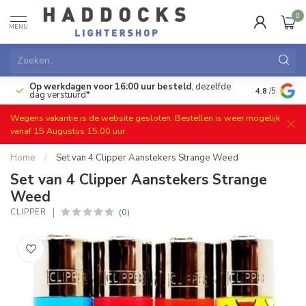
0
MENU
Op werkdagen voor 16:00 uur besteld
, dezelfde
)
Gratis ret
4.8
/5
dag verstuurd*
Wegens vakantie is de website gesloten. Bestellen is weer mogelijk
vanaf 15 Augustus 15.00 uur
Home
/
Set van 4 Clipper Aanstekers Strange Weed
Set van 4 Clipper Aanstekers Strange
Weed
(0)
CLIPPER