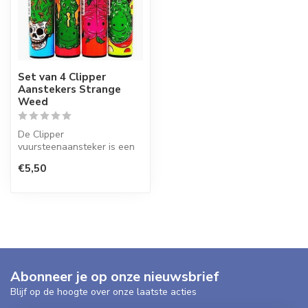
Set van 4 Clipper
Aanstekers Strange
Weed
De Clipper
vuursteenaansteker is een
wegwerpaansteker met de
€5,50
perfecte kwaliteit.
Abonneer je op onze nieuwsbrief
Blijf op de hoogte over onze laatste acties