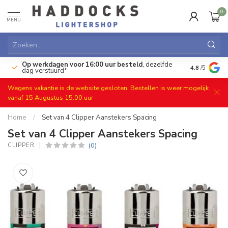
0
MENU
Op werkdagen voor 16:00 uur besteld
, dezelfde
)
Gratis ret
4.8
/5
dag verstuurd*
Wegens vakantie is de website gesloten. Bestellen is weer mogelijk
vanaf 15 Augustus 15.00 uur
Home
/
Set van 4 Clipper Aanstekers Spacing
Set van 4 Clipper Aanstekers Spacing
(0)
CLIPPER