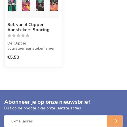
Set van 4 Clipper
Aanstekers Spacing
De Clipper
vuursteenaansteker is een
wegwerpaansteker met de
€5,50
perfecte kwaliteit.
Abonneer je op onze nieuwsbrief
Blijf op de hoogte over onze laatste acties