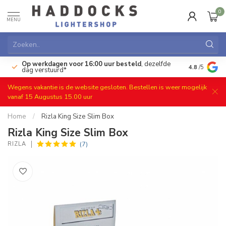
0
MENU
Op werkdagen voor 16:00 uur besteld
, dezelfde
)
Gratis ret
4.8
/5
dag verstuurd*
Wegens vakantie is de website gesloten. Bestellen is weer mogelijk
vanaf 15 Augustus 15.00 uur
Home
/
Rizla King Size Slim Box
Rizla King Size Slim Box
(7)
RIZLA