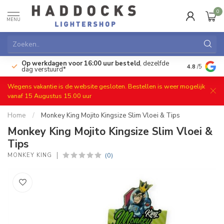
0
MENU
Op werkdagen voor 16:00 uur besteld
, dezelfde
)
Gratis ret
4.8
/5
dag verstuurd*
Wegens vakantie is de website gesloten. Bestellen is weer mogelijk
vanaf 15 Augustus 15.00 uur
Home
/
Monkey King Mojito Kingsize Slim Vloei & Tips
Monkey King Mojito Kingsize Slim Vloei &
Tips
(0)
MONKEY KING