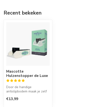
Recent bekeken
Mascotte
Hulzenstopper de Luxe
Door de handige
antislipbodem maak je zelf
in een handige beweging je
€13,99
eigen filt...