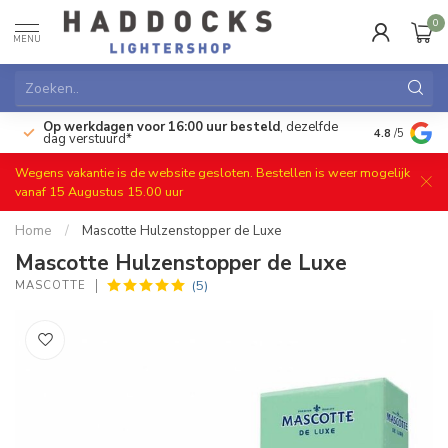
0
MENU
Op werkdagen voor 16:00 uur besteld
, dezelfde
)
Gratis ret
4.8
/5
dag verstuurd*
Wegens vakantie is de website gesloten. Bestellen is weer mogelijk
vanaf 15 Augustus 15.00 uur
Home
/
Mascotte Hulzenstopper de Luxe
Mascotte Hulzenstopper de Luxe
(5)
MASCOTTE