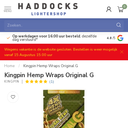
0
MENU
Op werkdagen voor 16:00 uur besteld
, dezelfde
)
Gratis ret
4.8
/5
dag verstuurd*
Wegens vakantie is de website gesloten. Bestellen is weer mogelijk
vanaf 15 Augustus 15.00 uur
Home
/
Kingpin Hemp Wraps Original G
Kingpin Hemp Wraps Original G
(1)
KINGPIN