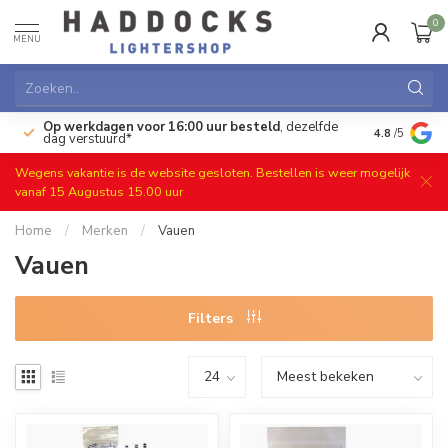
0
MENU
Op werkdagen voor 16:00 uur besteld
, dezelfde
)
Gratis ret
4.8
/5
dag verstuurd*
Wegens vakantie is de website gesloten. Bestellen is weer mogelijk
vanaf 15 Augustus 15.00 uur
Home
/
Merken
/
Vauen
Vauen
Filters