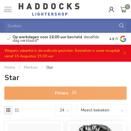
0
MENU
Op werkdagen voor 16:00 uur besteld
, dezelfde
)
Gratis ret
4.8
/5
dag verstuurd*
Wegens vakantie is de website gesloten. Bestellen is weer mogelijk
vanaf 15 Augustus 15.00 uur
Home
/
Merken
/
Star
Star
Filters