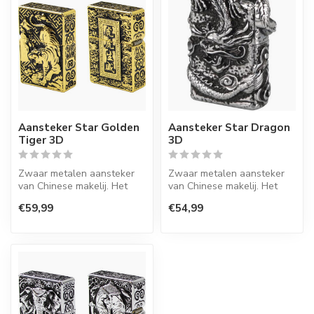
Aansteker Star Golden
Aansteker Star Dragon
Tiger 3D
3D
Zwaar metalen aansteker
Zwaar metalen aansteker
van Chinese makelij. Het
van Chinese makelij. Het
vervangbare en navulbare
vervangbare en navulbare
€59,99
€54,99
binnen...
binnen...