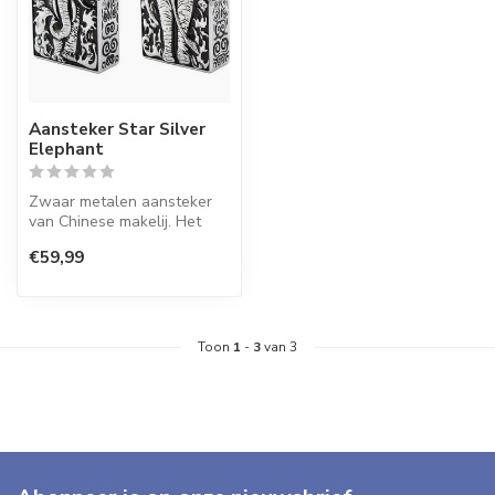
Aansteker Star Silver
Elephant
Zwaar metalen aansteker
van Chinese makelij. Het
vervangbare en navulbare
€59,99
binnen...
Toon
1
-
3
van 3