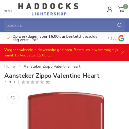
0
MENU
Op werkdagen voor 16:00 uur besteld
, dezelfde
)
Gratis ret
4.8
/5
dag verstuurd*
Wegens vakantie is de website gesloten. Bestellen is weer mogelijk
vanaf 15 Augustus 15.00 uur
Home
/
Aansteker Zippo Valentine Heart
Aansteker Zippo Valentine Heart
(0)
ZIPPO