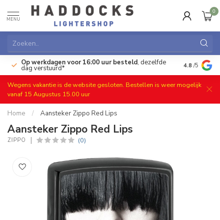
0
MENU
Op werkdagen voor 16:00 uur besteld
, dezelfde
)
Gratis ret
4.8
/5
dag verstuurd*
Wegens vakantie is de website gesloten. Bestellen is weer mogelijk
vanaf 15 Augustus 15.00 uur
Home
/
Aansteker Zippo Red Lips
Aansteker Zippo Red Lips
(0)
ZIPPO