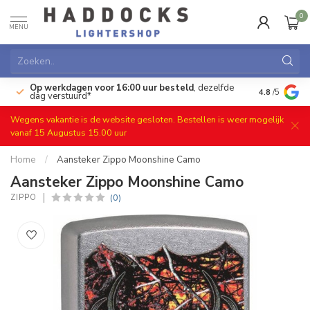
0
MENU
Op werkdagen voor 16:00 uur besteld
, dezelfde
)
Gratis ret
4.8
/5
dag verstuurd*
Wegens vakantie is de website gesloten. Bestellen is weer mogelijk
vanaf 15 Augustus 15.00 uur
Home
/
Aansteker Zippo Moonshine Camo
Aansteker Zippo Moonshine Camo
(0)
ZIPPO