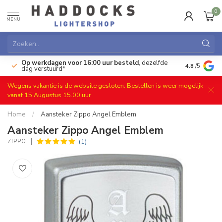
0
MENU
Op werkdagen voor 16:00 uur besteld
, dezelfde
)
Gratis ret
4.8
/5
dag verstuurd*
Wegens vakantie is de website gesloten. Bestellen is weer mogelijk
vanaf 15 Augustus 15.00 uur
Home
/
Aansteker Zippo Angel Emblem
Aansteker Zippo Angel Emblem
(1)
ZIPPO