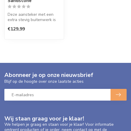
Sandstone
Deze aansteker met een
extra stevig buitenwerk is
gemaakt om de beste
€129,99
prestatie ...
Abonneer je op onze nieuwsbrief
Blijf op de hoogte over onze laatste acties
Wij staan graag voor je klaar!
We helpen je graag en staan voor je klaar! Voor informatie
omtrent producten of je order, neem contact op met de