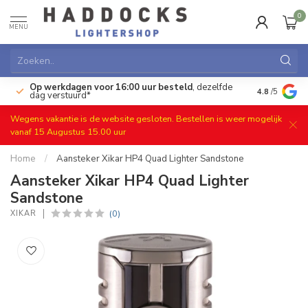
0
MENU
Op werkdagen voor 16:00 uur besteld
, dezelfde
)
Gratis ret
4.8
/5
dag verstuurd*
Wegens vakantie is de website gesloten. Bestellen is weer mogelijk
vanaf 15 Augustus 15.00 uur
Home
/
Aansteker Xikar HP4 Quad Lighter Sandstone
Aansteker Xikar HP4 Quad Lighter
Sandstone
(0)
XIKAR