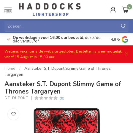
0
MENU
Op werkdagen voor 16:00 uur besteld
, dezelfde
)
Gratis ret
4.8
/5
dag verstuurd*
Wegens vakantie is de website gesloten. Bestellen is weer mogelijk
vanaf 15 Augustus 15.00 uur
Home
/
Aansteker S.T. Dupont Slimmy Game of Thrones
Targaryen
Aansteker S.T. Dupont Slimmy Game of
Thrones Targaryen
(0)
S.T. DUPONT