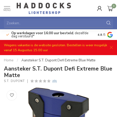
0
MENU
Op werkdagen voor 16:00 uur besteld
, dezelfde
)
Gratis ret
4.8
/5
dag verstuurd*
Wegens vakantie is de website gesloten. Bestellen is weer mogelijk
vanaf 15 Augustus 15.00 uur
Home
/
Aansteker S.T. Dupont Defi Extreme Blue Matte
Aansteker S.T. Dupont Defi Extreme Blue
Matte
(0)
S.T. DUPONT