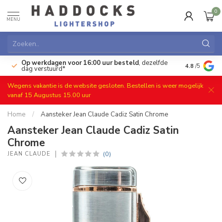
0
MENU
Op werkdagen voor 16:00 uur besteld
, dezelfde
)
Gratis ret
4.8
/5
dag verstuurd*
Wegens vakantie is de website gesloten. Bestellen is weer mogelijk
vanaf 15 Augustus 15.00 uur
Home
/
Aansteker Jean Claude Cadiz Satin Chrome
Aansteker Jean Claude Cadiz Satin
Chrome
(0)
JEAN CLAUDE