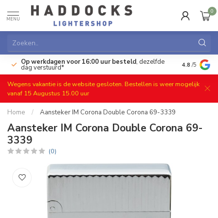
0
MENU
Op werkdagen voor 16:00 uur besteld
, dezelfde
)
Gratis ret
4.8
/5
dag verstuurd*
Wegens vakantie is de website gesloten. Bestellen is weer mogelijk
vanaf 15 Augustus 15.00 uur
Home
/
Aansteker IM Corona Double Corona 69-3339
Aansteker IM Corona Double Corona 69-
3339
(0)