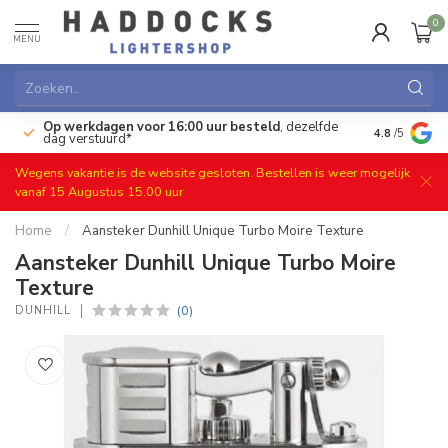
0
MENU
Op werkdagen voor 16:00 uur besteld
, dezelfde
)
Gratis ret
4.8
/5
dag verstuurd*
Wegens vakantie is de website gesloten. Bestellen is weer mogelijk
vanaf 15 Augustus 15.00 uur
Home
/
Aansteker Dunhill Unique Turbo Moire Texture
Aansteker Dunhill Unique Turbo Moire
Texture
(0)
DUNHILL