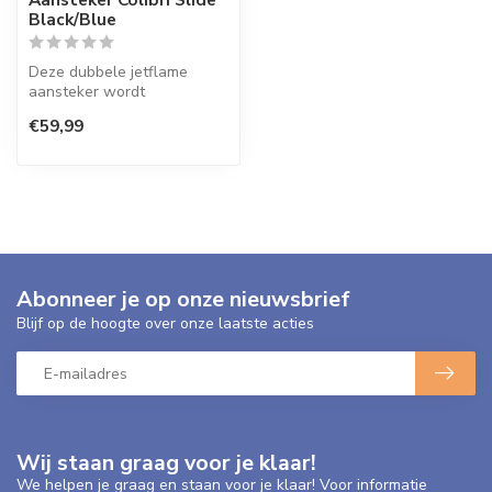
Black/Blue
Deze dubbele jetflame
aansteker wordt
gemakkelijk ontstoken door
€59,99
het schuifje aa...
Abonneer je op onze nieuwsbrief
Blijf op de hoogte over onze laatste acties
Wij staan graag voor je klaar!
We helpen je graag en staan voor je klaar! Voor informatie