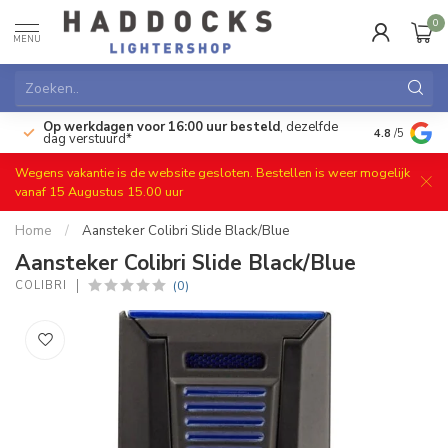
0
MENU
Op werkdagen voor 16:00 uur besteld
, dezelfde
)
Gratis ret
4.8
/5
dag verstuurd*
Wegens vakantie is de website gesloten. Bestellen is weer mogelijk
vanaf 15 Augustus 15.00 uur
Home
/
Aansteker Colibri Slide Black/Blue
Aansteker Colibri Slide Black/Blue
(0)
COLIBRI