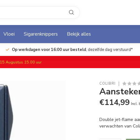
Vloei
Sigarenknippers
Bekijk alles
Op werkdagen voor 16:00 uur besteld
, dezelfde dag verstuurd*
f 15 Augustus 15.00 uur
COLIBRI
Aansteker
€114,99
Incl.
Double jet-flame aa
verwachten van Coli