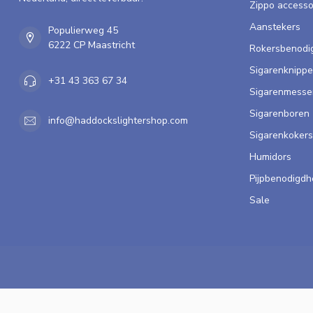
Zippo accesso
Aanstekers
Populierweg 45
6222 CP Maastricht
Rokersbenodi
Sigarenknippe
+31 43 363 67 34
Sigarenmesse
Sigarenboren
info@haddockslightershop.com
Sigarenkokers
Humidors
Pijpbenodigd
Sale