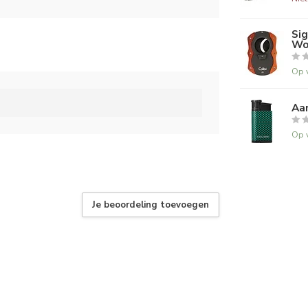
Sig
Wo
Op 
Aan
Op 
Je beoordeling toevoegen