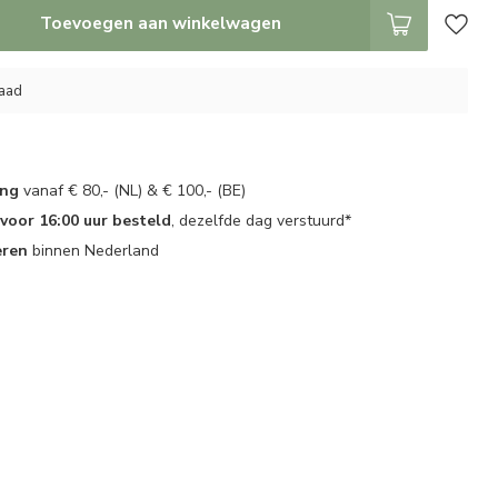
Toevoegen aan winkelwagen
raad
ing
vanaf € 80,- (NL) & € 100,- (BE)
oor 16:00 uur besteld
, dezelfde dag verstuurd*
eren
binnen Nederland