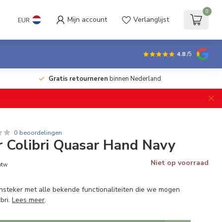
0
Mijn account
Verlanglijst
EUR
4.8
/5
Gratis retourneren
binnen Nederland
0 beoordelingen
 Colibri Quasar Hand Navy
Niet op voorraad
 btw
nsteker met alle bekende functionaliteiten die we mogen
bri.
Lees meer
.