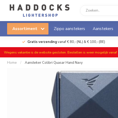
Assortiment
Zippo aanstekers
Aanstekers
Gratis verzending
vanaf € 80,- (NL) & € 100,- (BE)
Wegens vakantie is de website gesloten. Bestellen is weer mogelijk vana
Home
/
Aansteker Colibri Quasar Hand Navy