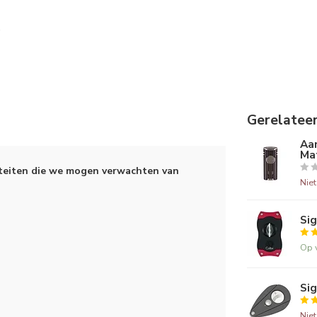
Gerelatee
Aan
Ma
iteiten die we mogen verwachten van
Nie
Sig
Op 
Sig
Nie