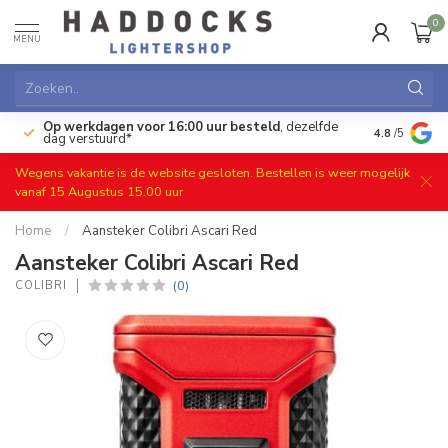
0
MENU
Op werkdagen voor 16:00 uur besteld
, dezelfde
)
Gratis ret
4.8
/5
dag verstuurd*
Wegens vakantie is de website gesloten. Bestellen is weer mogelijk
vanaf 15 Augustus 15.00 uur
Home
/
Aansteker Colibri Ascari Red
Aansteker Colibri Ascari Red
(0)
COLIBRI